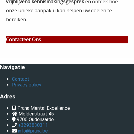
vrijblijvend kennismakingsgesprek
en ontdek hoe
onze unieke aanpak u kan helpen uw doelen te
bereiken.
Contacteer Ons
Navigatie
Contact
Privacy policy
Adres
Prana Mental Excellence
Meldenstraat 45
9700
Oudenaarde
+3293830311
info@prana.be